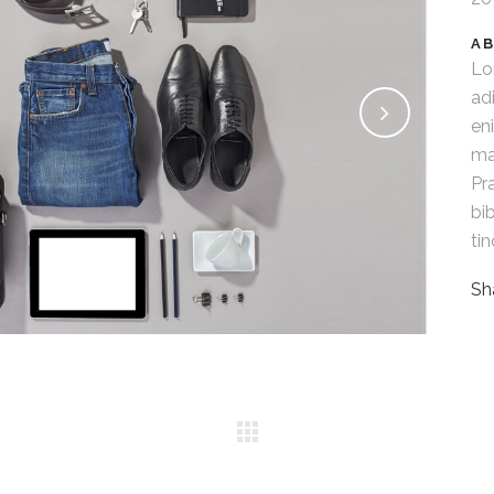
AB
Lo
ad
en
ma
Pr
bi
ti
Sh