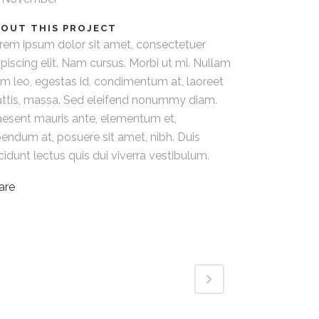
OUT THIS PROJECT
rem ipsum dolor sit amet, consectetuer
ipiscing elit. Nam cursus. Morbi ut mi. Nullam
im leo, egestas id, condimentum at, laoreet
ttis, massa. Sed eleifend nonummy diam.
aesent mauris ante, elementum et,
bendum at, posuere sit amet, nibh. Duis
ncidunt lectus quis dui viverra vestibulum.
are